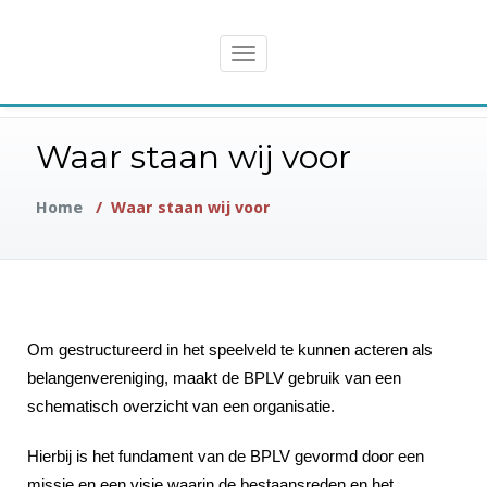
Spring
Belangenvereniging
naar
Toggle
inhoud
navigation
Waar staan wij voor
Home
/
Waar staan wij voor
Om gestructureerd in het speelveld te kunnen acteren als
belangenvereniging, maakt de BPLV gebruik van een
schematisch overzicht van een organisatie.
Hierbij is het fundament van de BPLV gevormd door een
missie en een visie waarin de bestaansreden en het