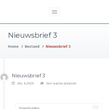
Spring
Belangenvereniging
naar
Toggle
inhoud
navigation
Nieuwsbrief 3
Home
/
Bestand
/
Nieuwsbrief 3
Nieuwsbrief 3
dec 4,2020
Een reactie plaatsen
Downloaden
1