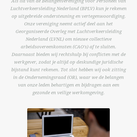
Als lid van de Belangenvereniging voor Personeel van
Luchtverkeersleiding Nederland (BPLV) kun je rekenen
op uitgebreide ondersteuning en vertegenwoordiging.
Onze vereniging neemt actief deel aan het
Georganiseerde Overleg met Luchtverkeersleiding
Nederland (LVNL) om nieuwe collectieve
arbeidsovereenkomsten (CAO's) af te sluiten.
Daarnaast bieden wij rechtshulp bij conflicten met de
werkgever, zodat je altijd op deskundige juridische
bijstand kunt rekenen. Tot slot hebben wij ook zitting
in de Ondernemingsraad (OR), waar we de belangen
van onze leden behartigen en bijdragen aan een
gezonde en veilige werkomgeving.