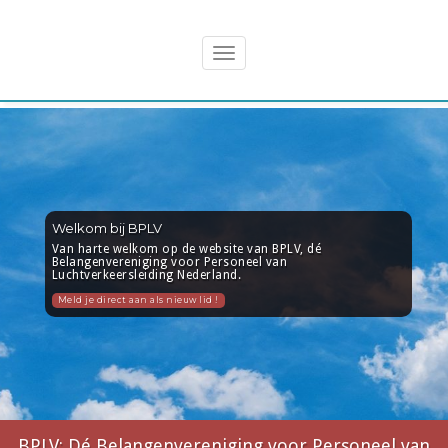
Spring
Belangenvereniging
naar
Toggle
inhoud
navigation
Welkom bij BPLV
Van harte welkom op de website van BPLV, dé
Belangenvereniging voor Personeel van
Luchtverkeersleiding Nederland.
Meld je direct aan als nieuw lid !
BPLV: Dé Belangenvereniging voor Personeel van